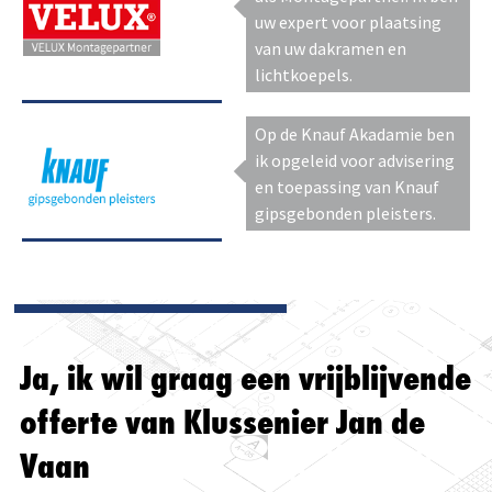
uw expert voor plaatsing
van uw dakramen en
lichtkoepels.
Op de Knauf Akadamie ben
ik opgeleid voor advisering
en toepassing van Knauf
gipsgebonden pleisters.
Ja, ik wil graag een vrijblijvende
offerte van Klussenier Jan de
Vaan