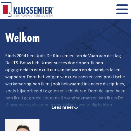
Welkom
Sinds 2004 ben ik als De Klussenier Jan de Vaan aan de slag.
De LTS-Bouw heb ik met succes doorlopen. Ik ben
opgegroeid in een cultuur van bouwen en de handjes laten
wapperen. Door het volgen van cursussen en veel praktische
werkervaring heb ik mij ook bekwaamd in andere disciplines,
zoals bijvoorbeeld tegelen en schilderen. Door de jaren heen
ben ik uitgegroeid tot een allround vakman en kan ik als De
Klussenier veel van mijn creativiteit, veelzijdigheid en
Lees meer
professionaliteit kwijt. Voor mij is het installeren van een
badkamer, het plaatsen van een dakkapel of keuken dan ook
geen probleem. Wat ik leuk vind aan het werken voor