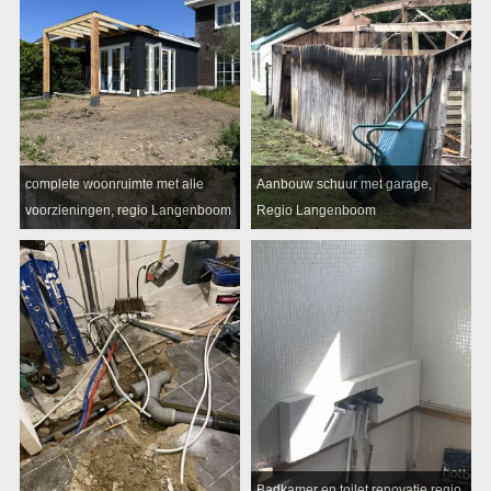
complete woonruimte met alle
Aanbouw schuur met garage,
voorzieningen, regio Langenboom
Regio Langenboom
Badkamer en toilet renovatie regio