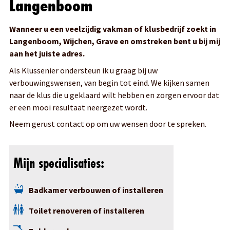
Langenboom
renovatie werkzaamheden in en om het huis, voor
particulier of bedrijf. Ik coördineer en organiseer de gehele
Wanneer u een veelzijdig vakman of klusbedrijf zoekt in
verbouwing, want een goede planning voorkomt een
Langenboom, Wijchen, Grave en omstreken bent u bij mij
chaotisch en stressvol verloop van een verbouwing.
aan het juiste adres.
Als Proflinker bij VELUX ben ik Erkend VELUX Installateur en
Als Klussenier ondersteun ik u graag bij uw
ik heb ook cursussen gevolgd bij Sigma Coatings (houtrot
verbouwingswensen, van begin tot eind. We kijken samen
bewerking, schilderen. enz.). Ook door het volgen van de
naar de klus die u geklaard wilt hebben en zorgen ervoor dat
vaktraining van Isover kan ik u uitstekend adviseren in
er een mooi resultaat neergezet wordt.
Isolatie maar ook het installeren van isolatie materiaal van
Neem gerust contact op om uw wensen door te spreken.
bv uw zolder enz.
Ik ben zeer veelzijdig en naar niet genoemde
Mijn specialisaties:
werkzaamheden kunt u altijd informeren wat er mogelijk is.
Voor het vrijblijvend aanvragen van een offerte, advies of
Badkamer verbouwen of installeren
meer informatie kunt u mailen naar
j.devaan@klussenier.nl
.
Bellen kan natuurlijk ook op het nummer 06-55766262. Ik
Toilet renoveren of installeren
sta u graag te woord.